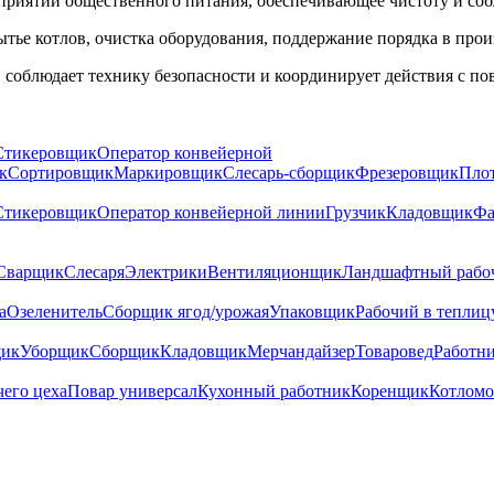
приятий общественного питания, обеспечивающее чистоту и со
тье котлов, очистка оборудования, поддержание порядка в про
соблюдает технику безопасности и координирует действия с по
Стикеровщик
Оператор конвейерной
к
Сортировщик
Маркировщик
Слесарь-сборщик
Фрезеровщик
Пло
Стикеровщик
Оператор конвейерной линии
Грузчик
Кладовщик
Фа
Сварщик
Слесаря
Электрики
Вентиляционщик
Ландшафтный рабо
а
Озеленитель
Сборщик ягод/урожая
Упаковщик
Рабочий в теплиц
ик
Уборщик
Сборщик
Кладовщик
Мерчандайзер
Товаровед
Работни
чего цеха
Повар универсал
Кухонный работник
Коренщик
Котлом