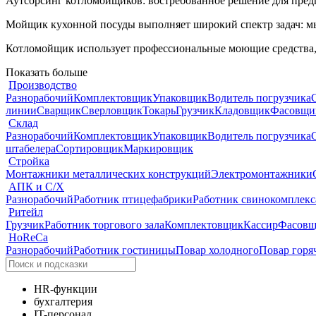
Аутсорсинг котломойщиков: востребованное решение для пред
Мойщик кухонной посуды выполняет широкий спектр задач: мы
Котломойщик использует профессиональные моющие средства, 
Показать больше
Производство
Разнорабочий
Комплектовщик
Упаковщик
Водитель погрузчика
линии
Сварщик
Сверловщик
Токарь
Грузчик
Кладовщик
Фасовщи
Склад
Разнорабочий
Комплектовщик
Упаковщик
Водитель погрузчика
штабелера
Сортировщик
Маркировщик
Стройка
Монтажники металлических конструкций
Электромонтажники
АПК и С/Х
Разнорабочий
Работник птицефабрики
Работник свинокомплекс
Ритейл
Грузчик
Работник торгового зала
Комплектовщик
Кассир
Фасовщ
HoReCa
Разнорабочий
Работник гостиницы
Повар холодного
Повар горя
HR-функции
бухгалтерия
IT-персонал