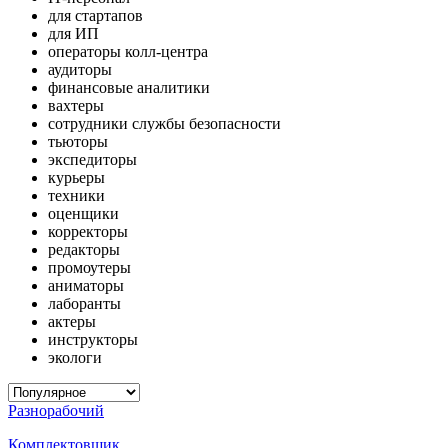
для стартапов
для ИП
операторы колл-центра
аудиторы
финансовые аналитики
вахтеры
сотрудники службы безопасности
тьюторы
экспедиторы
курьеры
техники
оценщики
корректоры
редакторы
промоутеры
аниматоры
лаборанты
актеры
инструкторы
экологи
Разнорабочий
Комплектовщик