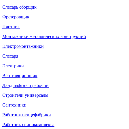
Слесарь сборщик
Фрезеровщик
Плотник
Монтажники металлических конструкций
Электромонтажники
Слесаря
Электрики
Вентиляционщик
Ландшафтный рабочий
Строители универсалы
Сантехники
Работник птицефабрики
Работник свинокомплекса