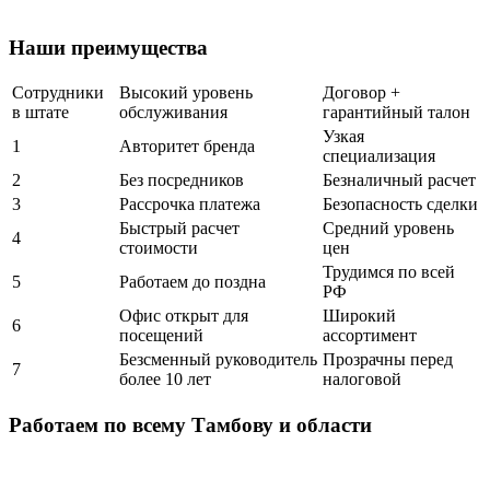
Наши
преимущества
Сотрудники
Высокий уровень
Договор +
в штате
обслуживания
гарантийный талон
Узкая
1
Авторитет бренда
специализация
2
Без посредников
Безналичный расчет
3
Рассрочка платежа
Безопасность сделки
Быстрый расчет
Средний уровень
4
стоимости
цен
Трудимся по всей
5
Работаем до поздна
РФ
Офис открыт для
Широкий
6
посещений
ассортимент
Безсменный руководитель
Прозрачны перед
7
более 10 лет
налоговой
Работаем по всему Тамбову и области