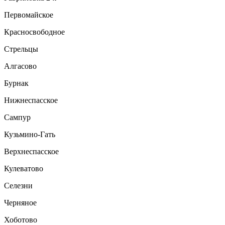
Первомайское
Красносвободное
Стрельцы
Алгасово
Бурнак
Нижнеспасское
Сампур
Кузьмино-Гать
Верхнеспасское
Кулеватово
Селезни
Черняное
Хоботово