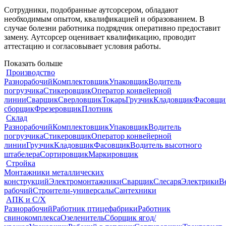
Сотрудники, подобранные аутсорсером, обладают
необходимым опытом, квалификацией и образованием. В
случае болезни работника подрядчик оперативно предоставит
замену. Аутсорсер оценивает квалификацию, проводит
аттестацию и согласовывает условия работы.
Показать больше
Производство
Разнорабочий
Комплектовщик
Упаковщик
Водитель
погрузчика
Стикеровщик
Оператор конвейерной
линии
Сварщик
Сверловщик
Токарь
Грузчик
Кладовщик
Фасовщи
сборщик
Фрезеровщик
Плотник
Склад
Разнорабочий
Комплектовщик
Упаковщик
Водитель
погрузчика
Стикеровщик
Оператор конвейерной
линии
Грузчик
Кладовщик
Фасовщик
Водитель высотного
штабелера
Сортировщик
Маркировщик
Стройка
Монтажники металлических
конструкций
Электромонтажники
Сварщик
Слесаря
Электрики
В
рабочий
Строители-универсалы
Сантехники
АПК и С/Х
Разнорабочий
Работник птицефабрики
Работник
свинокомплекса
Озеленитель
Сборщик ягод/