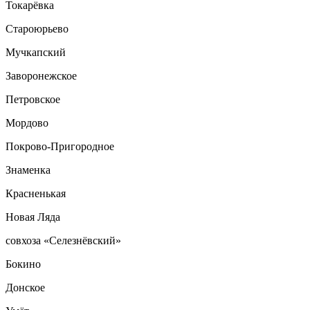
Токарёвка
Староюрьево
Мучкапский
Заворонежское
Петровское
Мордово
Покрово-Пригородное
Знаменка
Красненькая
Новая Ляда
совхоза «Селезнёвский»
Бокино
Донское