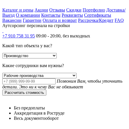
Каталог и цены
Акции
Отзывы
Скидки
Портфолио
Доставка/
Выезд
О компании
Контакты
Реквизиты
Сертификаты
Вакансии
Гарантии
Оплата и возврат
Рассрочка/Кредит
FAQ
Аутсорсинг персонала на стройки
+7 910 758 31 95
09:00 - 20:00, без выходных
Какой тип объекта у вас?
Какие сотрудники вам нужны?
Позвоним Вам, чтобы уточнить
детали. Это ни к чему Вас не обязывает
Рассчитать стоимость
Без предоплаты
Аккредитация в Роструде
Весь документооборот