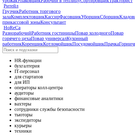
урожая
Упаковщик
Рабочий в теплицу
Сортировщик
Тракторист
Ритейл
Грузчик
Работник торгового
зала
Комплектовщик
Кассир
Фасовщик
Уборщик
Сборщик
Кладо
прикассовой зоны
Консультант
HoReCa
Разнорабочий
Работник гостиницы
Повар холодного
Повар
горячего цеха
Повар универсал
Кухонный
работник
Коренщик
Котломойщик
Посудомойщик
Прачка
Горнич
HR-функции
бухгалтерия
IT-персонал
для стартапов
для ИП
операторы колл-центра
аудиторы
финансовые аналитики
вахтеры
сотрудники службы безопасности
тьюторы
экспедиторы
курьеры
техники