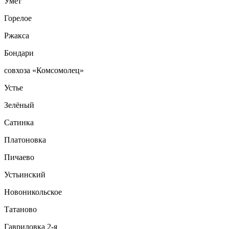
Умёт
Горелое
Ржакса
Бондари
совхоза «Комсомолец»
Устье
Зелёный
Сатинка
Платоновка
Пичаево
Устьинский
Новоникольское
Татаново
Гавриловка 2-я